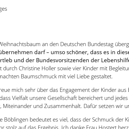
ges
ge Weihnachtsbaum an den Deutschen Bundestag über
 übernehmen darf – umso schöner, dass es in diese
Ortleb und der Bundesvorsitzenden der Lebenshil
durch Christine Holler sowie vier Kinder mit Begleit
achten Baumschmuck mit viel Liebe gestaltet.
 freue mich sehr über das Engagement der Kinder aus B
 dass Vielfalt unsere Gesellschaft bereichert und jedes
ekt, Miteinander und Zusammenhalt. Dafür setzen wir u
lfe Böblingen bedeutet es viel, dass der Schmuck der K
r stolz auf das Ergebnis. Ich danke Frau Hostert herzli