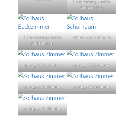
behindertengerechte
Badezimmer
behindertengerechte
Schuh- und Schiraum
Badezimmer
sonnige Schlafräume
sonnige Schlafräume
sonnige Schlafräume
sonnige Schlafräume
sonnige Schlafräume