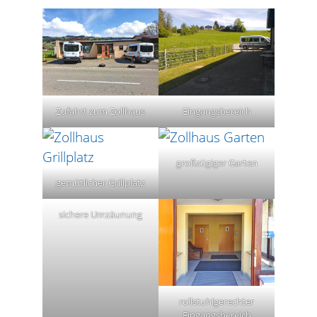
Zufahrt zum Zollhaus
Eingangsbereich
großzügiger Garten
gemütlicher Grillplatz
sichere Umzäunung
rollstuhlgerechter
Eingangsbereich