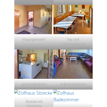
Eingangsbereich
Ess- und
Aufenthaltsraum
geräumige Küche
Aufenthaltsräume
Sitzecke mit
Tischkicker