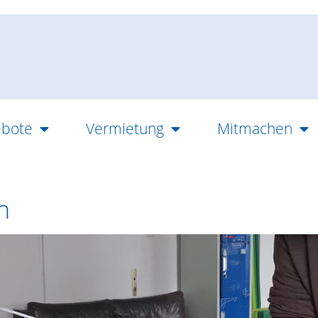
bote
Vermietung
Mitmachen
n